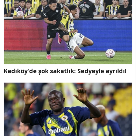
Kadıköy'de şok sakatlık: Sedyeyle ayrıldı!