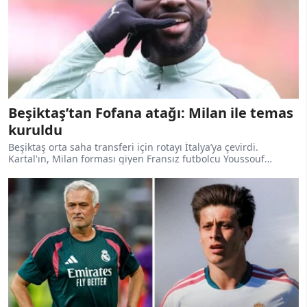
Beşiktaş’tan Fofana atağı: Milan ile temas
kuruldu
Beşiktaş orta saha transferi için rotayı İtalya’ya çevirdi.
Kartal'ın, Milan forması giyen Fransız futbolcu Youssouf
Fofana’yı gündemine aldığı ve transfer için nabız yokladığı öne
sürüldü.