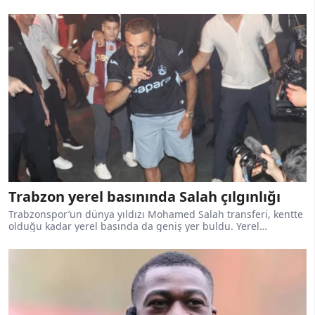
edildiğini açıkladı. Hollandalı oyuncunun 4-6 hafta arası
sahalardan uzak kalması bekleniyor.
Trabzon yerel basınında Salah çılgınlığı
Trabzonspor’un dünya yıldızı Mohamed Salah transferi, kentte
olduğu kadar yerel basında da geniş yer buldu. Yerel
gazeteler, dünya yıldızının Bordo-Mavili formayı giymesini
tarihi transfer olarak değerlendirirken, Trabzonspor'un dünya
futbolunda ses getiren bu transferini manşetlerine taşıdı.