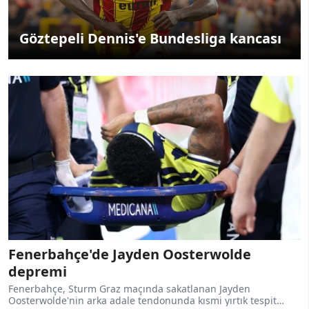
Göztepeli Dennis'e Bundesliga kancası
Fenerbahçe'de Jayden Oosterwolde
depremi
Fenerbahçe, Sturm Graz maçında sakatlanan Jayden
Oosterwolde'nin arka adale tendonunda kısmi yırtık tespit