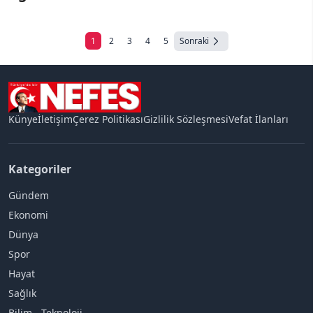
1
2
3
4
5
Sonraki
Künye
İletişim
Çerez Politikası
Gizlilik Sözleşmesi
Vefat İlanları
Kategoriler
Gündem
Ekonomi
Dünya
Spor
Hayat
Sağlık
Bilim - Teknoloji