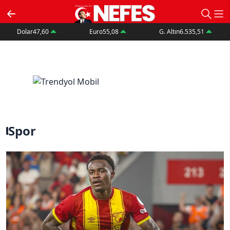
Dolar
47,60
Euro
55,08
G. Altın
6.535,51
Spor